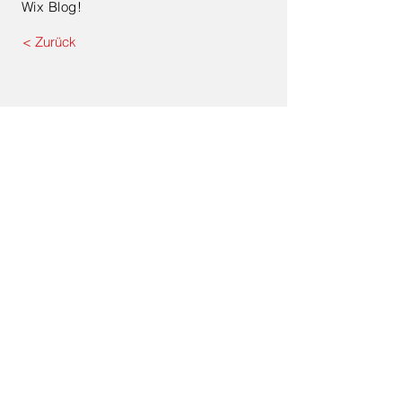
Wix Blog!
< Zurück
Kontaktanfrage
Namen eingeben
E-Mail-Adresse eingeben
Nachricht hier eingeben